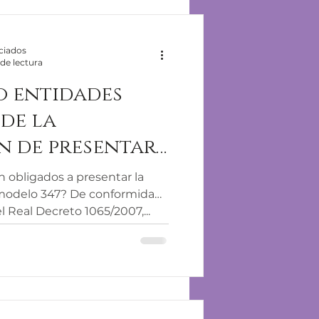
ciados
de lectura
o entidades
 de la
n de presentar
ón anual 347
 obligados a presentar la
 modelo 347? De conformidad
el Real Decreto 1065/2007,...