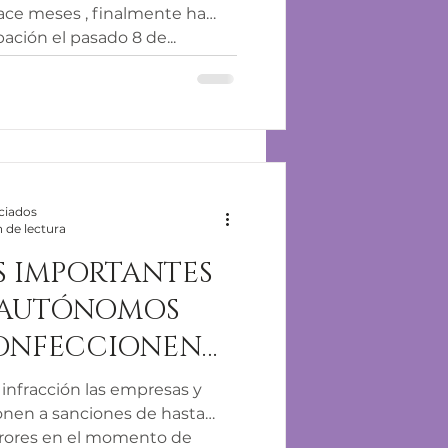
ce meses , finalmente ha
ación el pasado 8 de...
ciados
 de lectura
S IMPORTANTES
Y AUTÓNOMOS
ONFECCIONEN
NÓMINAS DE SUS
infracción las empresas y
ORES
nen a sanciones de hasta
rrores en el momento de