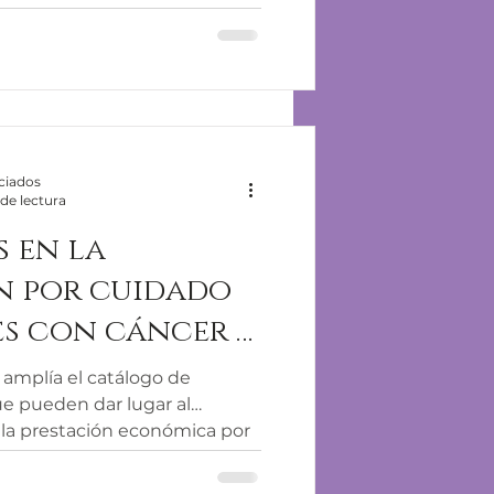
ciados
de lectura
 en la
n por cuidado
s con cáncer u
rmedad grave
 amplía el catálogo de
ue pueden dar lugar al
la prestación económica por