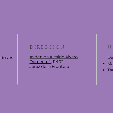
H
DIRECCIÓN
Avdenida Alcalde Álvaro
De
dos.es
Domecq 4
, 11402
Ma
Jerez de la Frontera
​​T