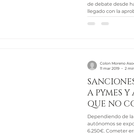
de debate desde ha
llegado con la aprob
Colon Moreno Aso
11 mar 2019
2 min
SANCIONE
A PYMES 
QUE NO C
BIEN LAS 
Dependiendo de la 
TRABAJAD
autónomos se expo
6.250€. Cometer e