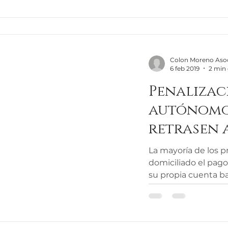
Colon Moreno Aso
6 feb 2019
2 min 
Penalizac
autónomo
retrasen 
cotizació
La mayoría de los p
TGSS
domiciliado el pago de su cuota de autónomo 
su propia cuenta ba