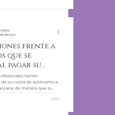
ciados
de lectura
iones frente a
s que se
al pagar su
n mensual a la
rofesionales tienen
en
ncaria, de manera que la...