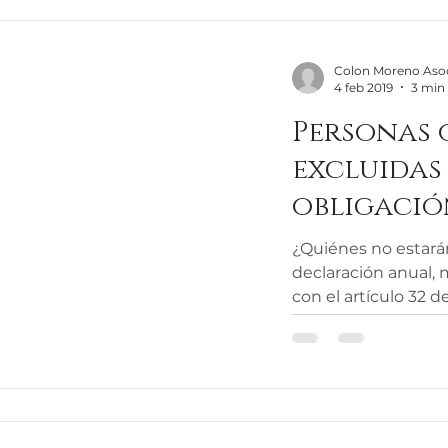
Colon Moreno Aso
4 feb 2019
3 min 
Personas 
excluidas
obligació
declaraci
¿Quiénes no estarán
declaración anual,
con el artículo 32 d