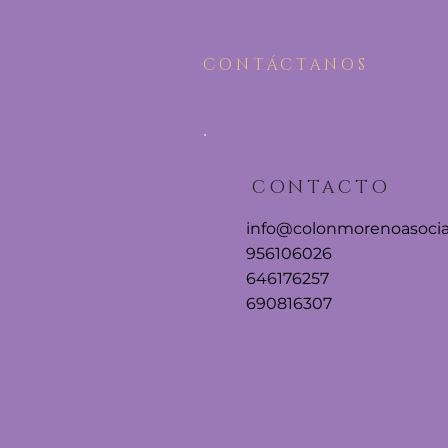
CONTÁCTANOS
CONTACTO
info@colonmorenoasocia
956106026
646176257
690816307