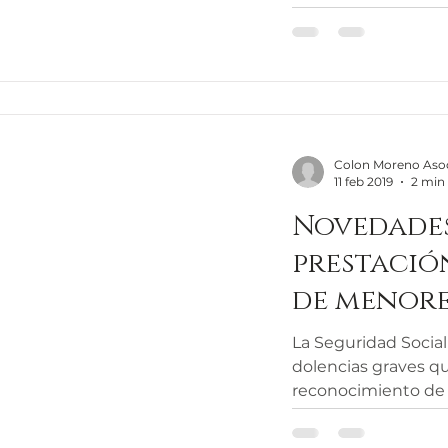
calcular...
Colon Moreno Aso
11 feb 2019
2 min 
Novedades
prestació
de menore
otra enfe
La Seguridad Social
dolencias graves q
reconocimiento de 
cuidado...